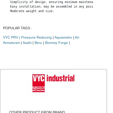
    Simplicity of design, ensuring minimum maintenance requirem
    Easy installation; may be assembled in any position, even u
    Moderate weight and size.
POPULAR TAGS :
VYC PRV | Pressure Reducing
|
Aquametro
|
Ari
Armaturen
|
Asahi
|
Beru
|
Bonney Forge
|
OTHER PRODUCT FROM BRAND