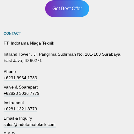
Get Best Offer
CONTACT
PT. Indotama Niaga Teknik
Intiland Tower , Jl. Panglima Sudirman No. 101-103 Surabaya,
East Java, ID 60271
Phone
+6231 9964 1783
Valve & Sparepart
+62823 3036 7779
Instrument
+6281 1321 8779
Email & Inquiry
sales@indotamateknik.com
R & D