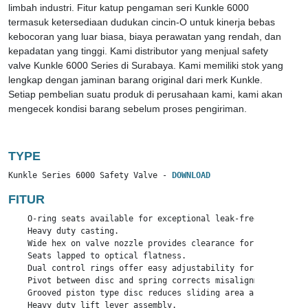
limbah industri. Fitur katup pengaman seri Kunkle 6000
termasuk ketersediaan dudukan cincin-O untuk kinerja bebas
kebocoran yang luar biasa, biaya perawatan yang rendah, dan
kepadatan yang tinggi. Kami distributor yang menjual safety
valve Kunkle 6000 Series di Surabaya. Kami memiliki stok yang
lengkap dengan jaminan barang original dari merk Kunkle.
Setiap pembelian suatu produk di perusahaan kami, kami akan
mengecek kondisi barang sebelum proses pengiriman.
TYPE
Kunkle Series 6000 Safety Valve - 
DOWNLOAD
FITUR
    O-ring seats available for exceptional leak-free performan
    Heavy duty casting.

    Wide hex on valve nozzle provides clearance for easy instal
    Seats lapped to optical flatness.

    Dual control rings offer easy adjustability for precise op
    Pivot between disc and spring corrects misalignment and co
    Grooved piston type disc reduces sliding area and friction.
    Heavy duty lift lever assembly.
