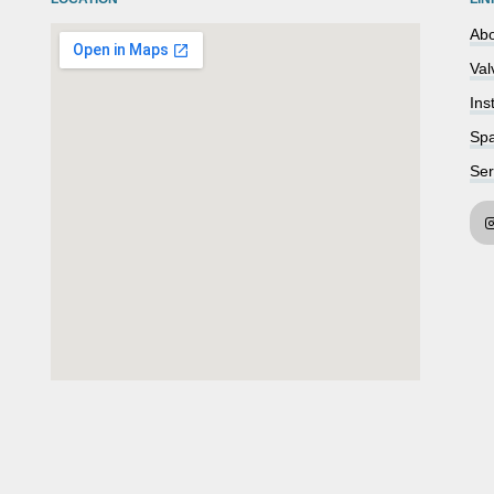
Abo
Val
Ins
Spa
Ser
embedgooglemap.net