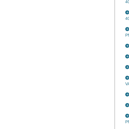
4
4
P
V
P