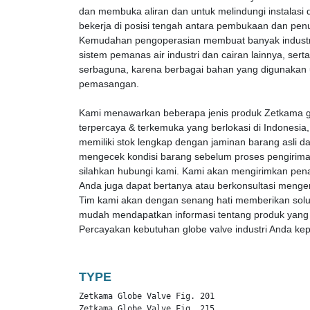
dan membuka aliran dan untuk melindungi instalasi da
bekerja di posisi tengah antara pembukaan dan pen
Kemudahan pengoperasian membuat banyak industri 
sistem pemanas air industri dan cairan lainnya, serta
serbaguna, karena berbagai bahan yang digunakan u
pemasangan.
Kami menawarkan beberapa jenis produk Zetkama glob
terpercaya & terkemuka yang berlokasi di Indonesi
memiliki stok lengkap dengan jaminan barang asli d
mengecek kondisi barang sebelum proses pengirima
silahkan hubungi kami. Kami akan mengirimkan pena
Anda juga dapat bertanya atau berkonsultasi menge
Tim kami akan dengan senang hati memberikan solusi
mudah mendapatkan informasi tentang produk yan
Percayakan kebutuhan globe valve industri Anda ke
TYPE
Zetkama Globe Valve Fig. 201

Zetkama Globe Valve Fig. 215
