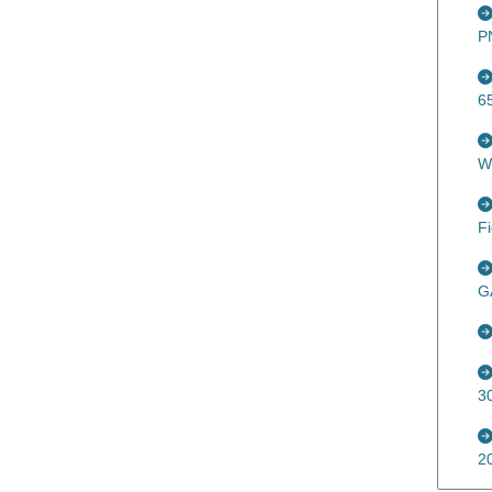
P
6
W
F
G
3
2