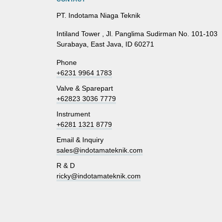
PT. Indotama Niaga Teknik
Intiland Tower , Jl. Panglima Sudirman No. 101-103
Surabaya, East Java, ID 60271
Phone
+6231 9964 1783
Valve & Sparepart
+62823 3036 7779
Instrument
+6281 1321 8779
Email & Inquiry
sales@indotamateknik.com
R & D
ricky@indotamateknik.com