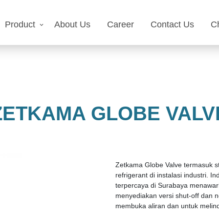
Product
About Us
Career
Contact Us
C
ZETKAMA GLOBE VALV
Zetkama Globe Valve termasuk st
refrigerant di instalasi industri.
terpercaya di Surabaya menawarka
menyediakan versi shut-off dan 
membuka aliran dan untuk melindun