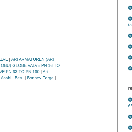
t
ALVE
|
ARI ARMATUREN (ARI
TOBU) GLOBE VALVE PN 16 TO
E PN 63 TO PN 160
|
Ari
|
Asahi
|
Beru
|
Bonney Forge
|
R
6