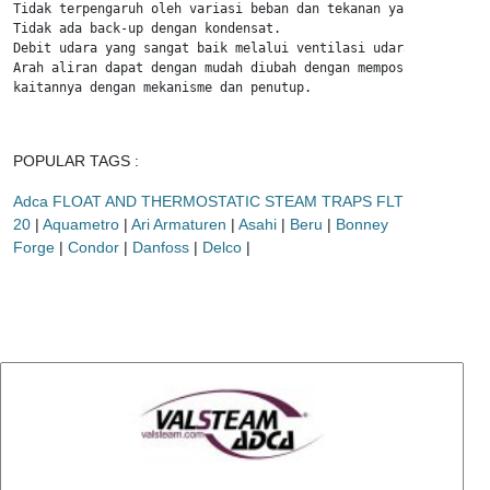
Tidak terpengaruh oleh variasi beban dan tekanan yang tiba-tiba
Tidak ada back-up dengan kondensat.

Debit udara yang sangat baik melalui ventilasi udara terintegra
Arah aliran dapat dengan mudah diubah dengan memposisikan ulang
kaitannya dengan mekanisme dan penutup.
POPULAR TAGS :
Adca FLOAT AND THERMOSTATIC STEAM TRAPS FLT
20
|
Aquametro
|
Ari Armaturen
|
Asahi
|
Beru
|
Bonney
Forge
|
Condor
|
Danfoss
|
Delco
|