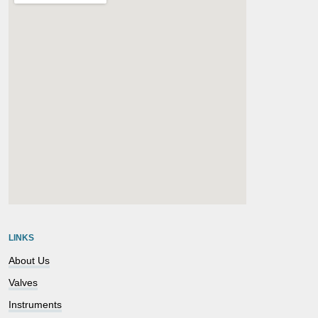
embedgooglemap.net
LINKS
About Us
Valves
Instruments