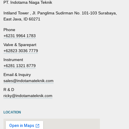
PT. Indotama Niaga Teknik
Intiland Tower , Jl. Panglima Sudirman No. 101-103 Surabaya,
East Java, ID 60271
Phone
+6231 9964 1783
Valve & Sparepart
+62823 3036 7779
Instrument
+6281 1321 8779
Email & Inquiry
sales@indotamateknik.com
R & D
ricky@indotamateknik.com
LOCATION