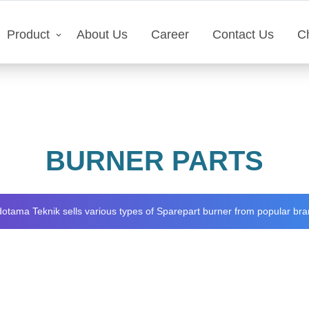
Product
About Us
Career
Contact Us
C
BURNER PARTS
dotama Teknik sells various types of Sparepart burner from popular bra