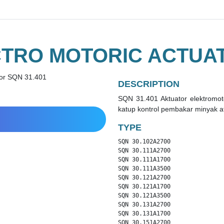
TRO MOTORIC ACTUAT
DESCRIPTION
SQN 31.401 Aktuator elektromo
katup kontrol pembakar minyak at
TYPE
SQN 30.102A2700

SQN 30.111A2700

SQN 30.111A1700

SQN 30.111A3500

SQN 30.121A2700

SQN 30.121A1700

SQN 30.121A3500

SQN 30.131A2700

SQN 30.131A1700

SQN 30.151A2700