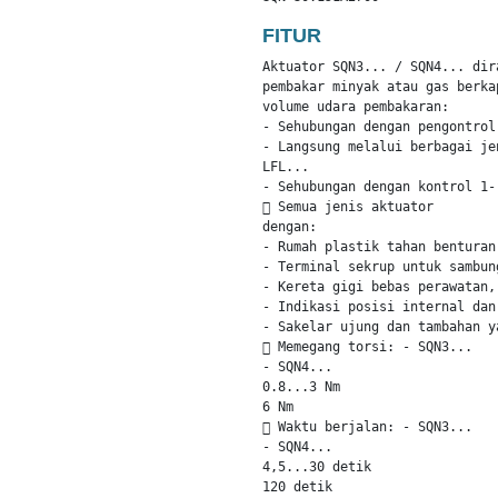
FITUR
Aktuator SQN3... / SQN4... dir
pembakar minyak atau gas berka
volume udara pembakaran:

- Sehubungan dengan pengontrol
- Langsung melalui berbagai je
LFL...

- Sehubungan dengan kontrol 1-
 Semua jenis aktuator

dengan:

- Rumah plastik tahan benturan
- Terminal sekrup untuk sambung
- Kereta gigi bebas perawatan,
- Indikasi posisi internal dan 
- Sakelar ujung dan tambahan y
 Memegang torsi: - SQN3...

- SQN4...

0.8...3 Nm

6 Nm

 Waktu berjalan: - SQN3...

- SQN4...

4,5...30 detik

120 detik
