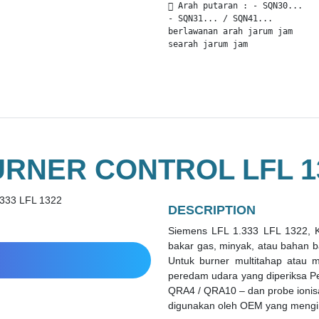
 Arah putaran : - SQN30...

- SQN31... / SQN41...

berlawanan arah jarum jam

searah jarum jam
RNER CONTROL LFL 13
DESCRIPTION
Siemens LFL 1.333 LFL 1322, K
bakar gas, minyak, atau bahan b
Untuk burner multitahap atau m
peredam udara yang diperiksa P
QRA4 / QRA10 – dan probe ionisa
digunakan oleh OEM yang mengin