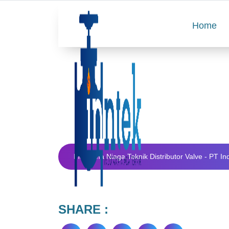
Home
Indotama Niaga Teknik Distributor Valve - PT In
SHARE :