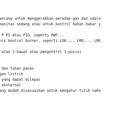
ancang untuk menggerakkan peredam gas dan udara pada

pasitas sedang atau untuk kontrol bahan bakar yang bergantung pad
 P-PI atau PID, seperti RWF...

nis kontrol burner, seperti LOA..., LMO..., LMG... atau

 atau 2-kawat atau pengontrol 3-posisi

 dan tahan panas

an listrik

 yang dapat dilepas

eksternal

ang mudah disesuaikan untuk mengatur titik sakelar
