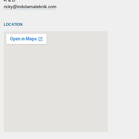
R & D
ricky@indotamateknik.com
LOCATION
embedgooglemap.net