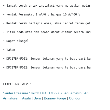
• Sangat cocok untuk instalasi yang merasakan getaran

• kontak Peringkat 1 mA/6 V hingga 10 A/400 V

• Kontak perak berlapis emas, aksi jepret tahan getaran dengan
• Titik nada atas dan bawah dapat diatur secara independen sama
• Dapat disegel

• Tahan

• DFC17B**F001: Sensor tekanan yang terbuat dari kuningan untu
• DFC27B**F002: Sensor tekanan yang terbuat dari baja tahan ka
POPULAR TAGS :
Sauter Pressure Switch DFC 17B 27B
|
Aquametro
|
Ari
Armaturen
|
Asahi
|
Beru
|
Bonney Forge
|
Condor
|