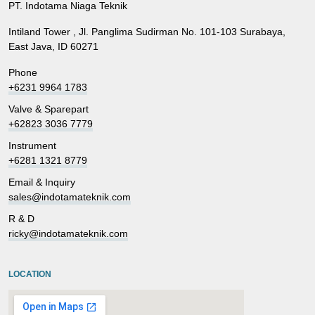
PT. Indotama Niaga Teknik
Intiland Tower , Jl. Panglima Sudirman No. 101-103 Surabaya,
East Java, ID 60271
Phone
+6231 9964 1783
Valve & Sparepart
+62823 3036 7779
Instrument
+6281 1321 8779
Email & Inquiry
sales@indotamateknik.com
R & D
ricky@indotamateknik.com
LOCATION