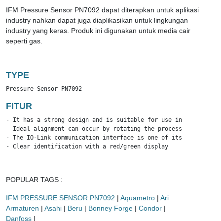
IFM Pressure Sensor PN7092 dapat diterapkan untuk aplikasi
industry nahkan dapat juga diaplikasikan untuk lingkungan
industry yang keras. Produk ini digunakan untuk media cair
seperti gas.
TYPE
Pressure Sensor PN7092
FITUR
- It has a strong design and is suitable for use in a hard indu
- Ideal alignment can occur by rotating the process connection

- The IO-Link communication interface is one of its output swit
- Clear identification with a red/green display
POPULAR TAGS :
IFM PRESSURE SENSOR PN7092
|
Aquametro
|
Ari
Armaturen
|
Asahi
|
Beru
|
Bonney Forge
|
Condor
|
Danfoss
|