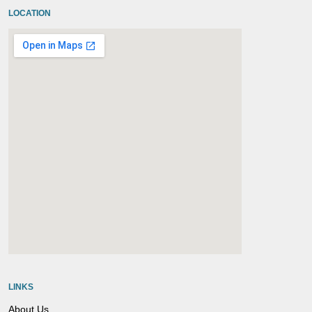
LOCATION
embedgooglemap.net
LINKS
About Us