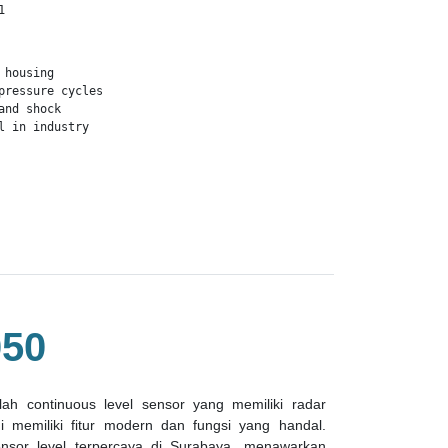
1
housing

pressure cycles

nd shock

l in industry
50
h continuous level sensor yang memiliki radar
i memiliki fitur modern dan fungsi yang handal.
sensor level terpercaya di Surabaya, menawarkan