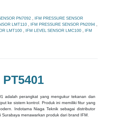
SENSOR PN7092
,
IFM PRESSURE SENSOR
ENSOR LMT110
,
IFM PRESSURE SENSOR PN2094
,
SOR LMT100
,
IFM LEVEL SENSOR LMC100
,
IFM
 PT5401
01 adalah perangkat yang mengukur tekanan dan
t ke sistem kontrol. Produk ini memiliki fitur yang
dern. Indotama Niaga Teknik sebagai distributor
 di Surabaya menawarkan produk dari brand IFM.