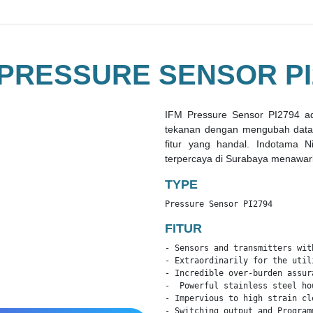
 PRESSURE SENSOR PI
IFM Pressure Sensor PI2794 a
tekanan dengan mengubah data fi
fitur yang handal. Indotama N
terpercaya di Surabaya menawark
TYPE
Pressure Sensor PI2794
FITUR
- Sensors and transmitters wit
- Extraordinarily for the util
- Incredible over-burden assur
-  Powerful stainless steel ho
- Impervious to high strain cl
- Switching output and Program