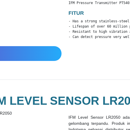
IFM Pressure Transmitter PT540
FITUR
- Has a strong stainless-steel 
- Lifespan of over 60 million 
- Resistant to high vibration a
- Can detect pressure very wel
FM LEVEL SENSOR LR20
IFM Level Sensor LR2050 adala
gelombang terpandu. Produk in
Indotama sebagai distributor 