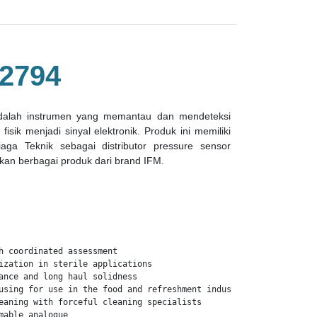
2794
dalah instrumen yang memantau dan mendeteksi
sik menjadi sinyal elektronik. Produk ini memiliki
iaga Teknik sebagai distributor pressure sensor
an berbagai produk dari brand IFM.
h coordinated assessment

ization in sterile applications

ance and long haul solidness

using for use in the food and refreshment industry

eaning with forceful cleaning specialists

mable analogue