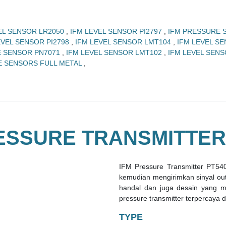
EL SENSOR LR2050
,
IFM LEVEL SENSOR PI2797
,
IFM PRESSURE 
EVEL SENSOR PI2798
,
IFM LEVEL SENSOR LMT104
,
IFM LEVEL S
E SENSOR PN7071
,
IFM LEVEL SENSOR LMT102
,
IFM LEVEL SEN
E SENSORS FULL METAL
,
ESSURE TRANSMITTER
IFM Pressure Transmitter PT54
kemudian mengirimkan sinyal outpu
handal dan juga desain yang mo
pressure transmitter terpercaya
TYPE