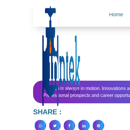
Home
ifm is always in motion. Innovations 
Professional prospects and career opportun
SHARE :