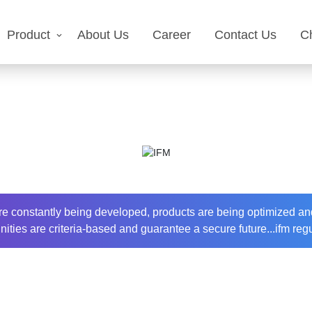
Product
About Us
Career
Contact Us
C
are constantly being developed, products are being optimized a
ities are criteria-based and guarantee a secure future...ifm reg