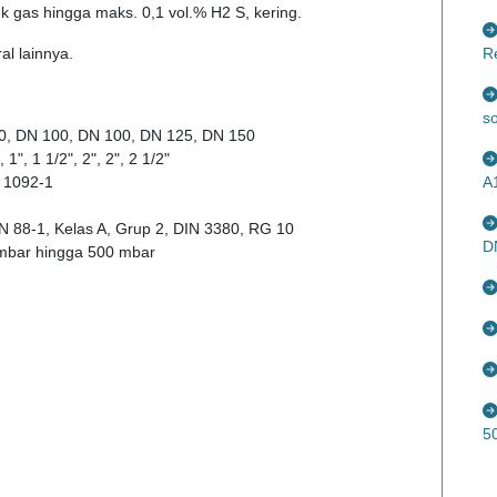
k gas hingga maks. 0,1 vol.% H2 S, kering.
al lainnya.
R
so
80, DN 100, DN 100, DN 125, DN 150
1", 1 1/2", 2", 2", 2 1/2"
N 1092-1
A
N 88-1, Kelas A, Grup 2, DIN 3380, RG 10
D
 mbar hingga 500 mbar
5