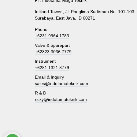
PT. Indotama Niaga Teknik
Intiland Tower , Jl. Panglima Sudirman No. 101-103
Surabaya, East Java, ID 60271
Phone
+6231 9964 1783
Valve & Sparepart
+62823 3036 7779
Instrument
+6281 1321 8779
Email & Inquiry
sales@indotamateknik.com
R & D
ricky@indotamateknik.com