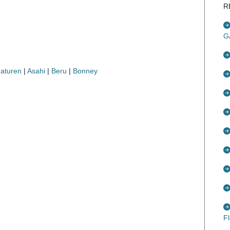
R
G
maturen
|
Asahi
|
Beru
|
Bonney
F