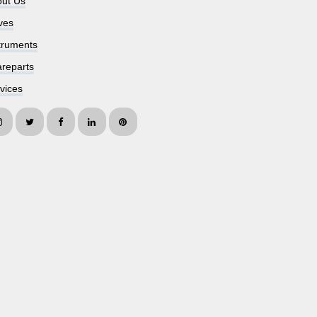
ut Us
ves
truments
reparts
vices