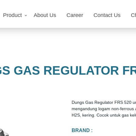
Product
About Us
Career
Contact Us
C
S GAS REGULATOR FR
Dungs Gas Regulator FRS 520 unt
mengandung logam non-ferrous a
H2S, kering. Cocok untuk gas kel
BRAND :